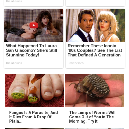
Fungus Is A Parasite, And
The Lump of Worms Will
It Dies From A Drop Of
Come Out of You in The
Plain...
Morning. Try it