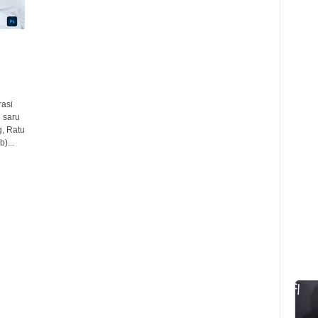
asi
 saru
, Ratu
)...