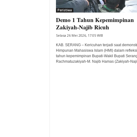
i
Peristiwa
t
Demo 1 Tahun Kepemimpinan
a
B
Zakiyah-Najib Ricuh
a
Selasa 26 Mei 2026, 17:05 WIB
n
t
KAB. SERANG – Kericuhan terjadi saat demonstr
e
Himpunan Mahasiswa Islam (HMI) dalam refleksi
tahun kepemimpinan Bupati-Wakil Bupati Serang
n
Rachmatuzakiyah-M. Najib Hamas (Zakiyah-Najib
H
a
r
i
I
n
i