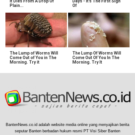
It Dies From A Drop Of
Days - It's The First Sign
Plain...
Of
The Lump of Worms Will
The Lump Of Worms Will
Come Out of You in The
Come Out Of You In The
Morning. Try it
Morning. Try It
BantenNews.co.id adalah website media online yang menyajikan berita
seputar Banten berbadan hukum resmi PT Visi Siber Banten