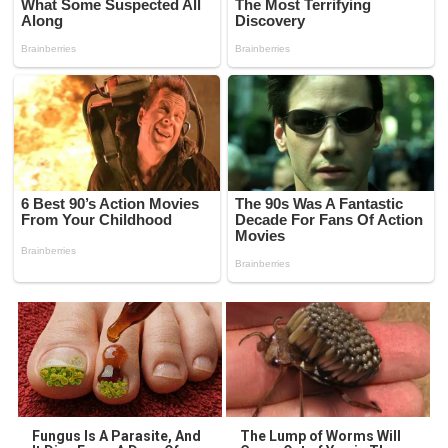
Fungus Is A Parasite, And
The Lump of Worms Will