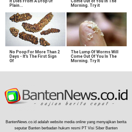
It Dies From A Drop Of
Come Out of You in The
Plain...
Morning. Try it
No Poop For More Than 2
The Lump Of Worms Will
Days - It's The First Sign
Come Out Of You In The
Of
Morning. Try It
BantenNews.co.id adalah website media online yang menyajikan berita
seputar Banten berbadan hukum resmi PT Visi Siber Banten