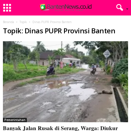
Beranda
Topik
Dinas PUPR Provinsi Banten
Topik: Dinas PUPR Provinsi Banten
Pemerintahan
Banyak Jalan Rusak di Serang, Warga: Diukur