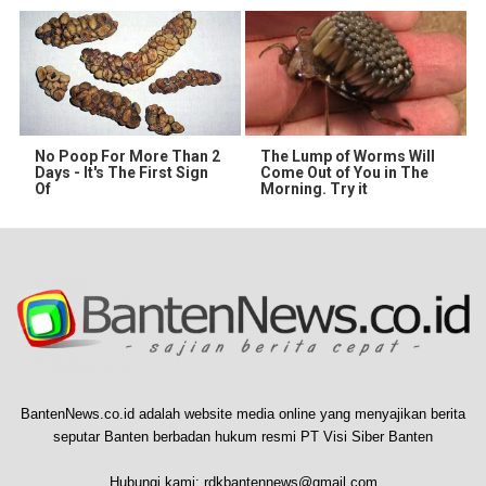
No Poop For More Than 2
The Lump of Worms Will
Days - It's The First Sign
Come Out of You in The
Of
Morning. Try it
BantenNews.co.id adalah website media online yang menyajikan berita
seputar Banten berbadan hukum resmi PT Visi Siber Banten
Hubungi kami:
rdkbantennews@gmail.com