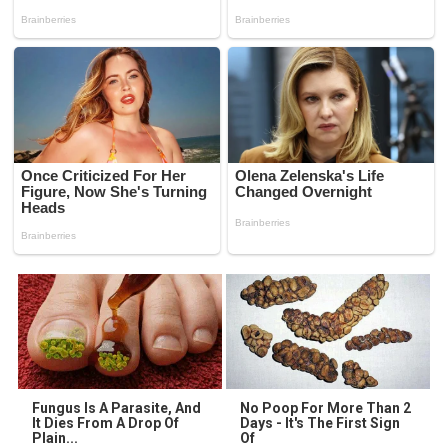
Fungus Is A Parasite, And
No Poop For More Than 2
It Dies From A Drop Of
Days - It's The First Sign
Plain...
Of