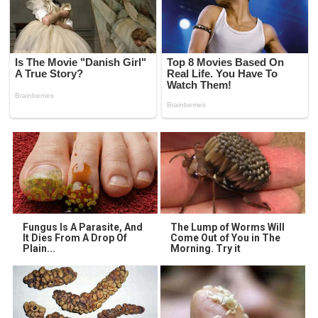
Fungus Is A Parasite, And
The Lump of Worms Will
It Dies From A Drop Of
Come Out of You in The
Plain...
Morning. Try it