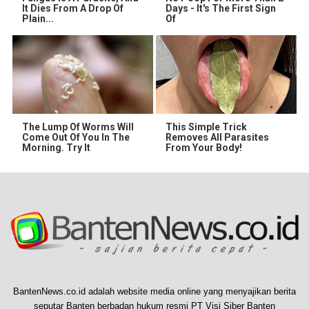
It Dies From A Drop Of
Days - It's The First Sign
Plain...
Of
The Lump Of Worms Will
This Simple Trick
Come Out Of You In The
Removes All Parasites
Morning. Try It
From Your Body!
BantenNews.co.id adalah website media online yang menyajikan berita
seputar Banten berbadan hukum resmi PT Visi Siber Banten