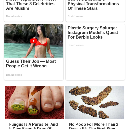
Fungus Is A Parasite, And
No Poop For More Than 2
It Dies From A Drop Of
Days - It's The First Sign