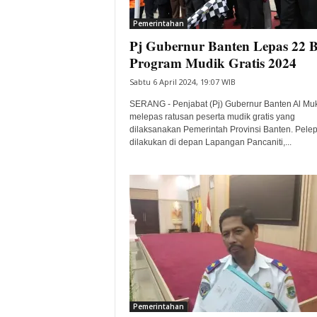
i
Pemerintahan
t
Pj Gubernur Banten Lepas 22 
a
B
Program Mudik Gratis 2024
a
Sabtu 6 April 2024, 19:07 WIB
n
t
SERANG - Penjabat (Pj) Gubernur Banten Al Mu
e
melepas ratusan peserta mudik gratis yang
dilaksanakan Pemerintah Provinsi Banten. Pele
n
dilakukan di depan Lapangan Pancaniti,...
H
a
r
i
I
n
i
Pemerintahan