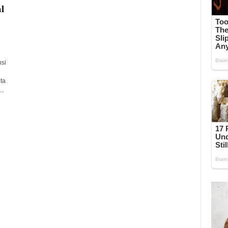
l
si
ta
..