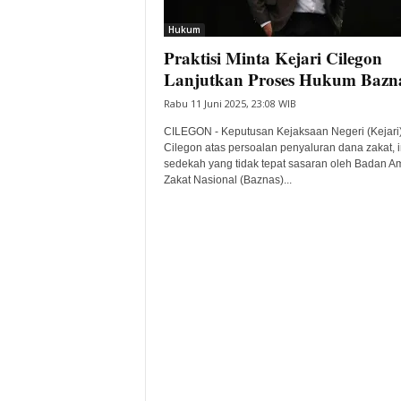
i
Hukum
t
Praktisi Minta Kejari Cilegon
a
B
Lanjutkan Proses Hukum Bazn
a
Rabu 11 Juni 2025, 23:08 WIB
n
t
CILEGON - Keputusan Kejaksaan Negeri (Kejari
e
Cilegon atas persoalan penyaluran dana zakat, i
sedekah yang tidak tepat sasaran oleh Badan Am
n
Zakat Nasional (Baznas)...
H
a
r
i
I
n
i