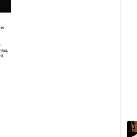
as
)
nfaq,
il