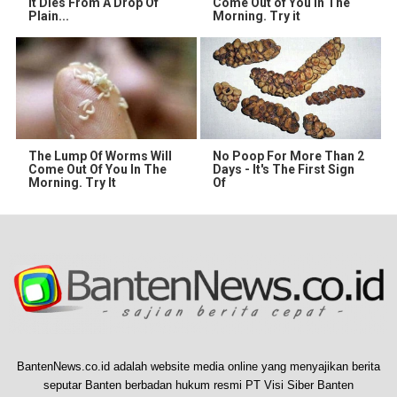
It Dies From A Drop Of
Come Out of You in The
Plain...
Morning. Try it
The Lump Of Worms Will
No Poop For More Than 2
Come Out Of You In The
Days - It's The First Sign
Morning. Try It
Of
BantenNews.co.id adalah website media online yang menyajikan berita
seputar Banten berbadan hukum resmi PT Visi Siber Banten