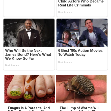
Fungus Is A Parasite, And
The Lump of Worms Will