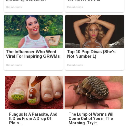
Fungus Is A Parasite, And
The Lump of Worms Will
It Dies From A Drop Of
Come Out of You in The
Plain...
Morning. Try it