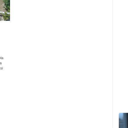
ta
a
si