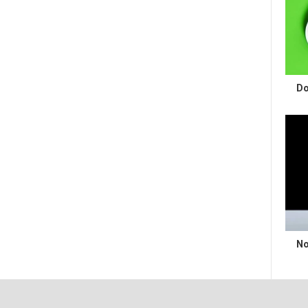
Do
No