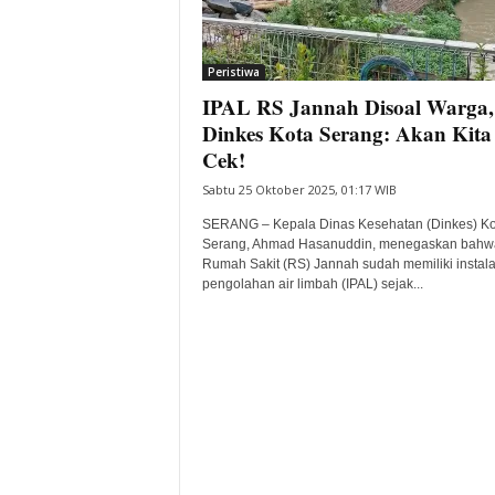
i
t
a
Peristiwa
B
IPAL RS Jannah Disoal Warga,
a
Dinkes Kota Serang: Akan Kita
n
Cek!
t
e
Sabtu 25 Oktober 2025, 01:17 WIB
n
SERANG – Kepala Dinas Kesehatan (Dinkes) Ko
H
Serang, Ahmad Hasanuddin, menegaskan bahw
a
Rumah Sakit (RS) Jannah sudah memiliki instala
r
pengolahan air limbah (IPAL) sejak...
i
I
n
i