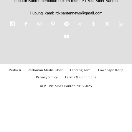
seputar Banten berbadan hukum resmi PT Visi Siber Banten
Hubungi kami:
rdkbantennews@gmail.com
Redaksi
Pedoman Media Siber
Tentang Kami
Lowongan Kerja
Privacy Policy
Terms & Conditions
© PT Visi Siber Banten 2016-2025