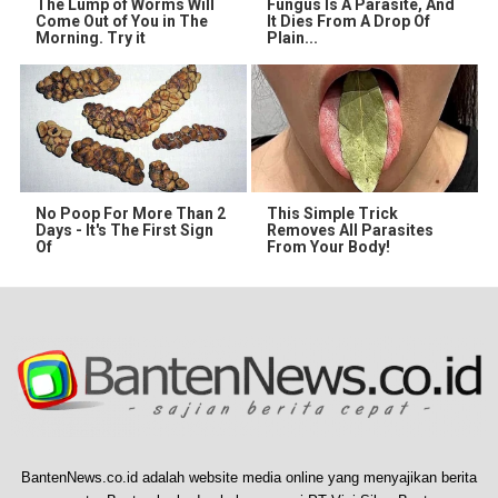
The Lump of Worms Will
Fungus Is A Parasite, And
Come Out of You in The
It Dies From A Drop Of
Morning. Try it
Plain...
No Poop For More Than 2
This Simple Trick
Days - It's The First Sign
Removes All Parasites
Of
From Your Body!
BantenNews.co.id adalah website media online yang menyajikan berita