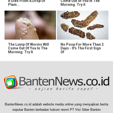
It Dies From A Drop Of
Come Out of You in The
Plain...
Morning. Try it
The Lump Of Worms Will
No Poop For More Than 2
Come Out Of You In The
Days - It's The First Sign
Morning. Try It
Of
BantenNews.co.id adalah website media online yang menyajikan berita
seputar Banten berbadan hukum resmi PT Visi Siber Banten