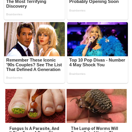
Fungus Is A Parasite, And
The Lump of Worms Will