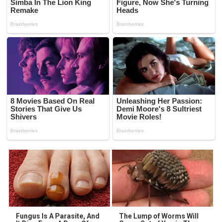
Fungus Is A Parasite, And
The Lump of Worms Will