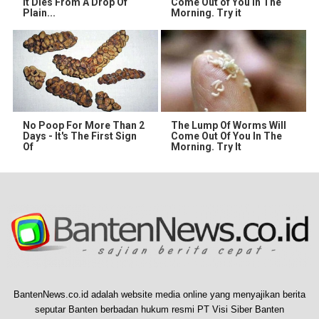
It Dies From A Drop Of
Come Out of You in The
Plain...
Morning. Try it
No Poop For More Than 2
The Lump Of Worms Will
Days - It's The First Sign
Come Out Of You In The
Of
Morning. Try It
BantenNews.co.id adalah website media online yang menyajikan berita
seputar Banten berbadan hukum resmi PT Visi Siber Banten