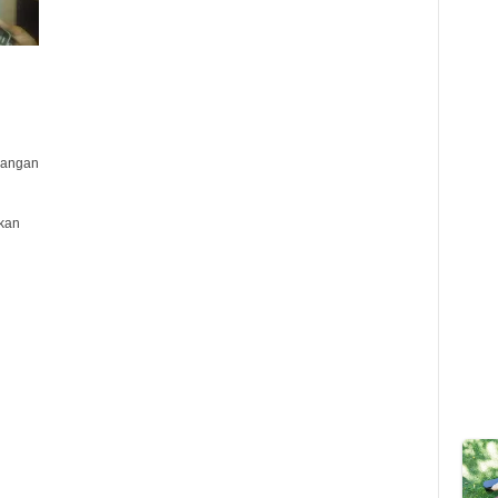
sangan
kan