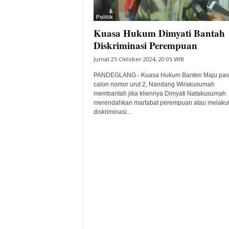
i
Politik
t
Kuasa Hukum Dimyati Bantah
a
B
Diskriminasi Perempuan
a
Jumat 25 Oktober 2024, 20:05 WIB
n
t
PANDEGLANG - Kuasa Hukum Banten Maju pa
e
calon nomor urut 2, Nandang Wirakusumah
membantah jika kliennya Dimyati Natakusumah
n
merendahkan martabat perempuan atau melaku
H
diskriminasi...
a
r
i
I
n
i