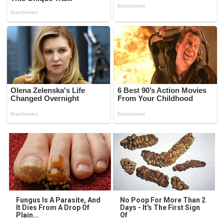
Fungus Is A Parasite, And
No Poop For More Than 2
It Dies From A Drop Of
Days - It's The First Sign
Plain...
Of