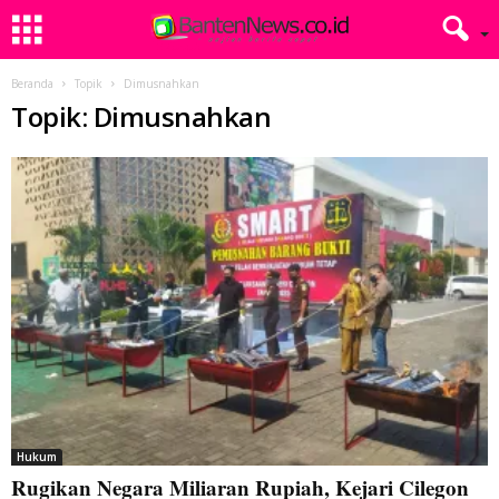
Beranda
Topik
Dimusnahkan
Topik: Dimusnahkan
Hukum
Rugikan Negara Miliaran Rupiah, Kejari Cilegon