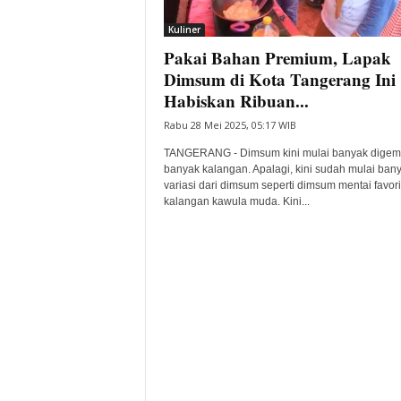
i
Kuliner
t
Pakai Bahan Premium, Lapak
a
B
Dimsum di Kota Tangerang Ini
a
Habiskan Ribuan...
n
Rabu 28 Mei 2025, 05:17 WIB
t
e
TANGERANG - Dimsum kini mulai banyak digem
n
banyak kalangan. Apalagi, kini sudah mulai ban
H
variasi dari dimsum seperti dimsum mentai favori
kalangan kawula muda. Kini...
a
r
i
I
n
i