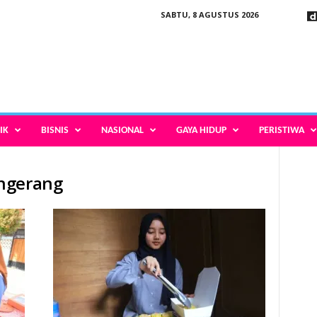
SABTU, 8 AGUSTUS 2026
IK
BISNIS
NASIONAL
GAYA HIDUP
PERISTIWA
ngerang