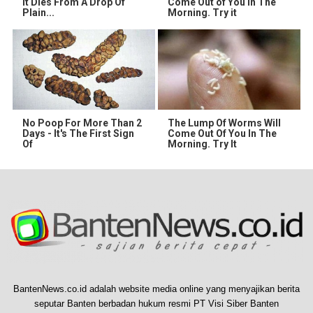
It Dies From A Drop Of
Come Out of You in The
Plain...
Morning. Try it
No Poop For More Than 2
The Lump Of Worms Will
Days - It's The First Sign
Come Out Of You In The
Of
Morning. Try It
BantenNews.co.id adalah website media online yang menyajikan berita
seputar Banten berbadan hukum resmi PT Visi Siber Banten