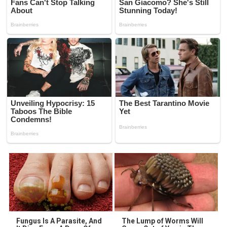
Fungus Is A Parasite, And
The Lump of Worms Will