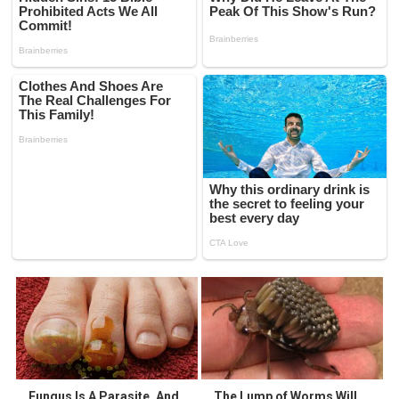
Fungus Is A Parasite, And
The Lump of Worms Will