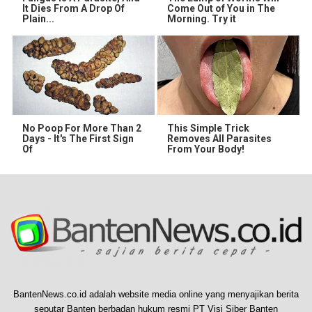
It Dies From A Drop Of
Come Out of You in The
Plain...
Morning. Try it
No Poop For More Than 2
This Simple Trick
Days - It's The First Sign
Removes All Parasites
Of
From Your Body!
BantenNews.co.id adalah website media online yang menyajikan berita
seputar Banten berbadan hukum resmi PT Visi Siber Banten