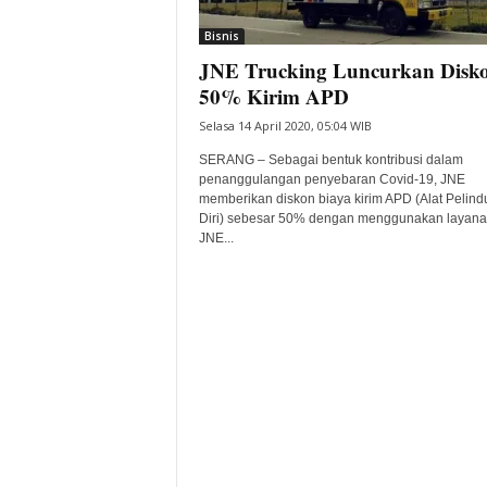
i
Bisnis
t
JNE Trucking Luncurkan Disk
a
B
50% Kirim APD
a
Selasa 14 April 2020, 05:04 WIB
n
t
SERANG – Sebagai bentuk kontribusi dalam
e
penanggulangan penyebaran Covid-19, JNE
memberikan diskon biaya kirim APD (Alat Pelin
n
Diri) sebesar 50% dengan menggunakan layan
H
JNE...
a
r
i
I
n
i