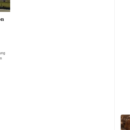
on
dung
an