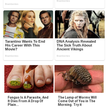
Fungus Is A Parasite, And
The Lump of Worms Will
It Dies From A Drop Of
Come Out of You in The
Plain...
Morning. Try it