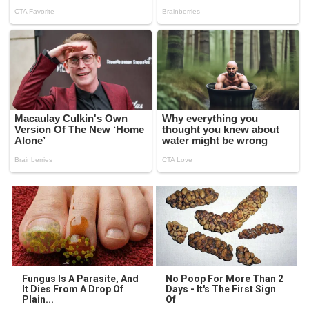
Fungus Is A Parasite, And
No Poop For More Than 2
It Dies From A Drop Of
Days - It's The First Sign
Plain...
Of