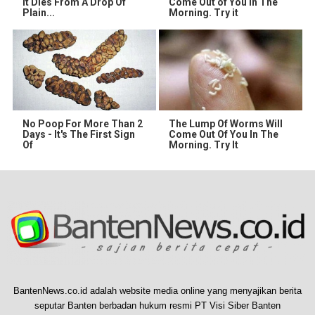
It Dies From A Drop Of
Come Out of You in The
Plain...
Morning. Try it
No Poop For More Than 2
The Lump Of Worms Will
Days - It's The First Sign
Come Out Of You In The
Of
Morning. Try It
BantenNews.co.id adalah website media online yang menyajikan berita
seputar Banten berbadan hukum resmi PT Visi Siber Banten