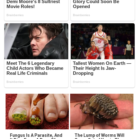
Fungus Is A Parasite, And
The Lump of Worms Will