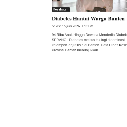
i
Kesehatan
t
Diabetes Hantui Warga Banten
a
B
Selasa 16 Juni 2026, 17:01 WIB
a
n
94 Ribu Anak Hingga Dewasa Menderita Diabet
SERANG - Diabetes melitus tak lagi didominasi
t
kelompok lanjut usia di Banten. Data Dinas Kes
e
Provinsi Banten menunjukkan...
n
H
a
r
i
I
n
i