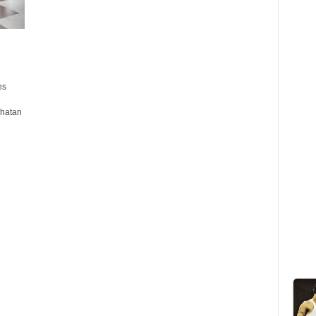
es
ehatan