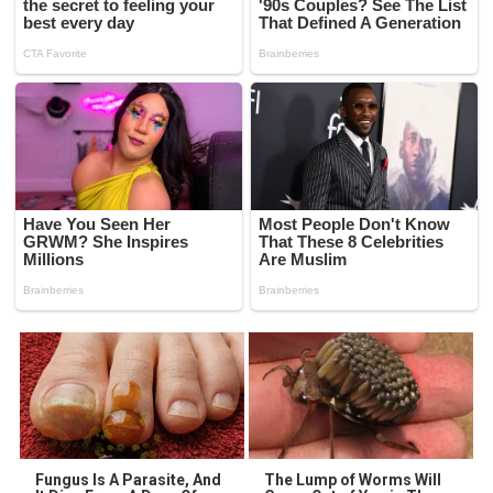
Fungus Is A Parasite, And
The Lump of Worms Will