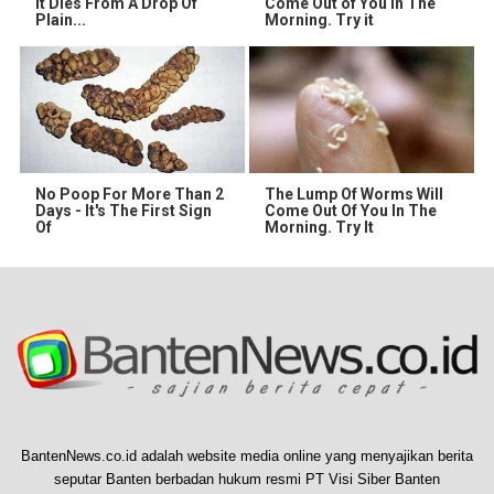
It Dies From A Drop Of
Come Out of You in The
Plain...
Morning. Try it
No Poop For More Than 2
The Lump Of Worms Will
Days - It's The First Sign
Come Out Of You In The
Of
Morning. Try It
BantenNews.co.id adalah website media online yang menyajikan berita
seputar Banten berbadan hukum resmi PT Visi Siber Banten