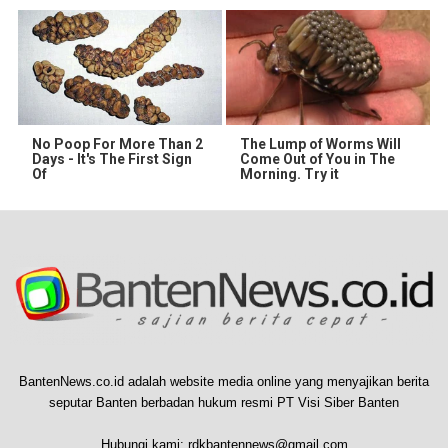
No Poop For More Than 2
The Lump of Worms Will
Days - It's The First Sign
Come Out of You in The
Of
Morning. Try it
BantenNews.co.id adalah website media online yang menyajikan berita
seputar Banten berbadan hukum resmi PT Visi Siber Banten
Hubungi kami:
rdkbantennews@gmail.com