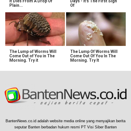
It Dies From A Drop Of
Days - It's The First Sign
Plain...
Of
The Lump of Worms Will
The Lump Of Worms Will
Come Out of You in The
Come Out Of You In The
Morning. Try it
Morning. Try It
BantenNews.co.id adalah website media online yang menyajikan berita
seputar Banten berbadan hukum resmi PT Visi Siber Banten