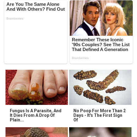
Fungus Is A Parasite, And
No Poop For More Than 2
It Dies From A Drop Of
Days - It's The First Sign
Plain...
Of