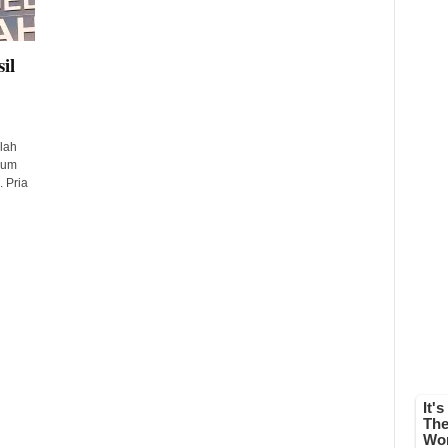
il
lah
num
 Pria