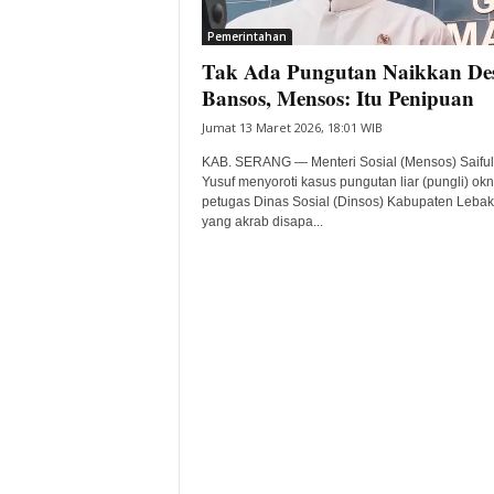
i
Pemerintahan
t
Tak Ada Pungutan Naikkan Des
a
B
Bansos, Mensos: Itu Penipuan
a
Jumat 13 Maret 2026, 18:01 WIB
n
t
KAB. SERANG — Menteri Sosial (Mensos) Saiful
e
Yusuf menyoroti kasus pungutan liar (pungli) ok
petugas Dinas Sosial (Dinsos) Kabupaten Lebak.
n
yang akrab disapa...
H
a
r
i
I
n
i