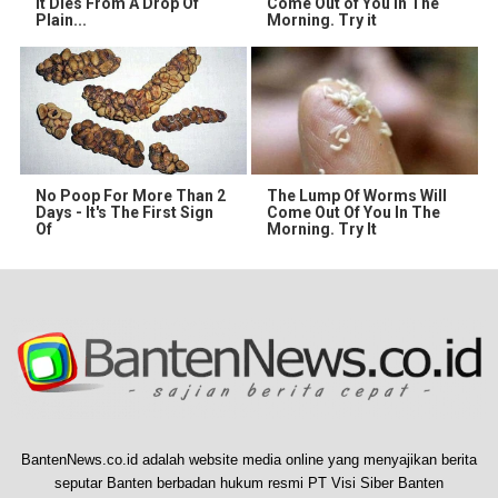
It Dies From A Drop Of
Come Out of You in The
Plain...
Morning. Try it
No Poop For More Than 2
The Lump Of Worms Will
Days - It's The First Sign
Come Out Of You In The
Of
Morning. Try It
BantenNews.co.id adalah website media online yang menyajikan berita
seputar Banten berbadan hukum resmi PT Visi Siber Banten