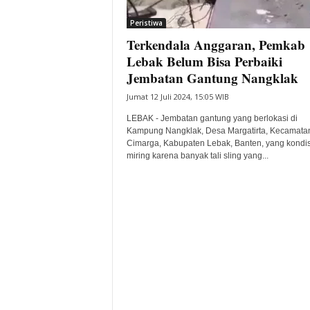
i
Peristiwa
t
Terkendala Anggaran, Pemkab
a
B
Lebak Belum Bisa Perbaiki
a
Jembatan Gantung Nangklak
n
Jumat 12 Juli 2024, 15:05 WIB
t
e
LEBAK - Jembatan gantung yang berlokasi di
n
Kampung Nangklak, Desa Margatirta, Kecamata
H
Cimarga, Kabupaten Lebak, Banten, yang kondi
miring karena banyak tali sling yang...
a
r
i
I
n
i