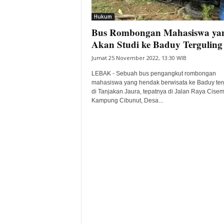
i
Hukum
t
Bus Rombongan Mahasiswa ya
a
B
Akan Studi ke Baduy Terguling
a
Jumat 25 November 2022, 13:30 WIB
n
t
LEBAK - Sebuah bus pengangkut rombongan
e
mahasiswa yang hendak berwisata ke Baduy ter
di Tanjakan Jaura, tepatnya di Jalan Raya Cisem
n
Kampung Cibunut, Desa...
H
a
r
i
I
n
i