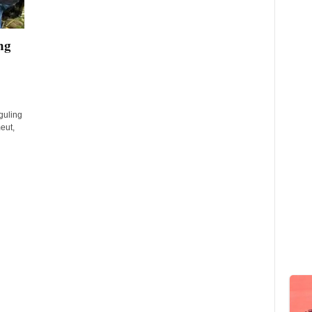
ng
guling
eut,