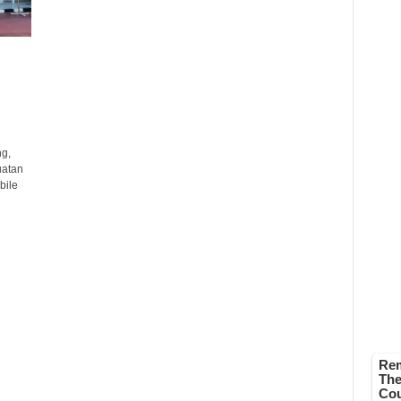
g,
uatan
bile