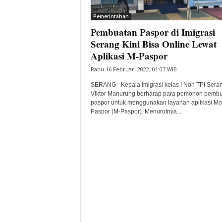
i
Pemerintahan
t
Pembuatan Paspor di Imigrasi
a
B
Serang Kini Bisa Online Lewat
a
Aplikasi M-Paspor
n
Rabu 16 Februari 2022, 01:07 WIB
t
e
SERANG - Kepala Imigrasi kelas I Non TPI Seran
n
Viktor Manurung berharap para pemohon pemb
H
paspor untuk menggunakan layanan aplikasi Mo
Paspor (M-Paspor). Menurutnya...
a
r
i
I
n
i