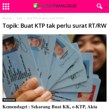
Beranda
Topik
Buat KTP tak perlu surat RT/RW
Topik: Buat KTP tak perlu surat RT/RW
Nasional
Kemendagri : Sekarang Buat KK, e-KTP, Akta