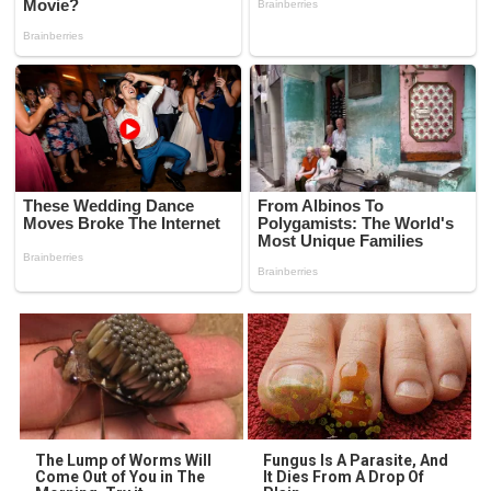
The Lump of Worms Will
Fungus Is A Parasite, And
Come Out of You in The
It Dies From A Drop Of