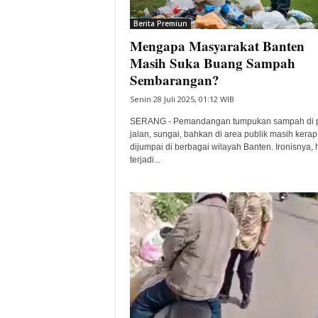
i
Berita Premiun
t
Mengapa Masyarakat Banten
a
B
Masih Suka Buang Sampah
a
Sembarangan?
n
Senin 28 Juli 2025, 01:12 WIB
t
e
SERANG - Pemandangan tumpukan sampah di p
n
jalan, sungai, bahkan di area publik masih kerap
H
dijumpai di berbagai wilayah Banten. Ironisnya, h
terjadi...
a
r
i
I
n
i