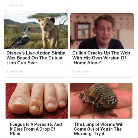
Fungus Is A Parasite, And
The Lump of Worms Will
It Dies From A Drop Of
Come Out of You in The
Plain...
Morning. Try it