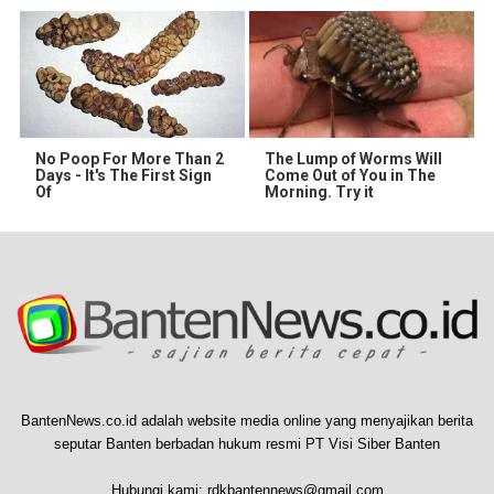
No Poop For More Than 2
The Lump of Worms Will
Days - It's The First Sign
Come Out of You in The
Of
Morning. Try it
BantenNews.co.id adalah website media online yang menyajikan berita
seputar Banten berbadan hukum resmi PT Visi Siber Banten
Hubungi kami:
rdkbantennews@gmail.com