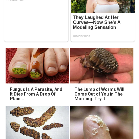
Fungus Is A Parasite, And
The Lump of Worms Will
It Dies From A Drop Of
Come Out of You in The
Plain...
Morning. Try it