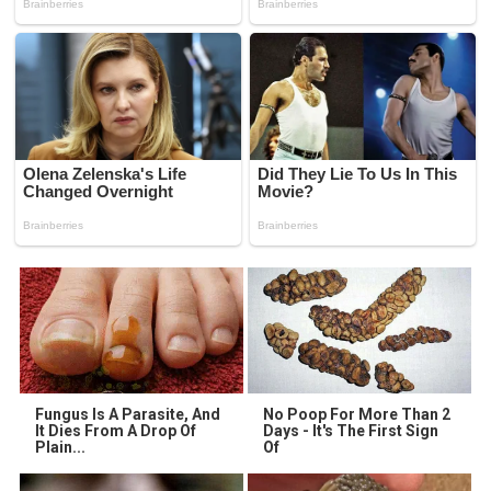
Fungus Is A Parasite, And
No Poop For More Than 2
It Dies From A Drop Of
Days - It's The First Sign
Plain...
Of