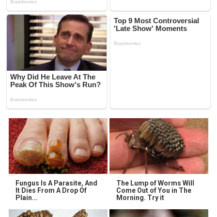
Fungus Is A Parasite, And
The Lump of Worms Will
It Dies From A Drop Of
Come Out of You in The
Plain...
Morning. Try it