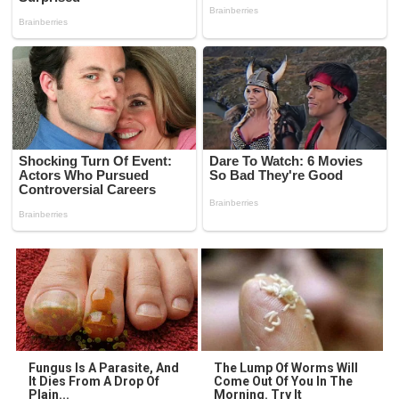
Fungus Is A Parasite, And
The Lump Of Worms Will
It Dies From A Drop Of
Come Out Of You In The
Plain...
Morning. Try It