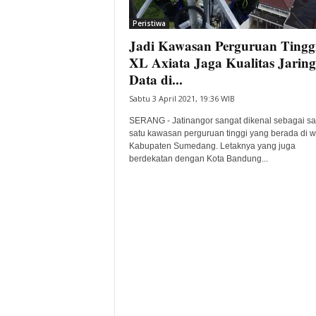
i
Peristiwa
t
Jadi Kawasan Perguruan Tinggi
a
B
XL Axiata Jaga Kualitas Jarin
a
Data di...
n
Sabtu 3 April 2021, 19:36 WIB
t
e
SERANG - Jatinangor sangat dikenal sebagai sa
n
satu kawasan perguruan tinggi yang berada di w
H
Kabupaten Sumedang. Letaknya yang juga
berdekatan dengan Kota Bandung...
a
r
i
I
n
i