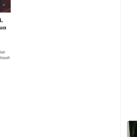
,
gan
lah
ilayah