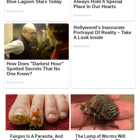
Fungus Is A Parasite, And
The Lump of Worms Will