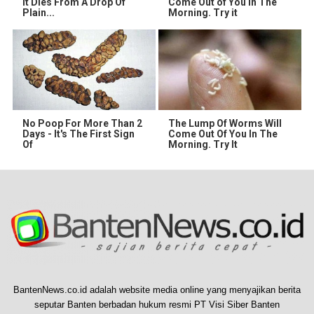
It Dies From A Drop Of
Come Out of You in The
Plain...
Morning. Try it
No Poop For More Than 2
The Lump Of Worms Will
Days - It's The First Sign
Come Out Of You In The
Of
Morning. Try It
BantenNews.co.id adalah website media online yang menyajikan berita
seputar Banten berbadan hukum resmi PT Visi Siber Banten