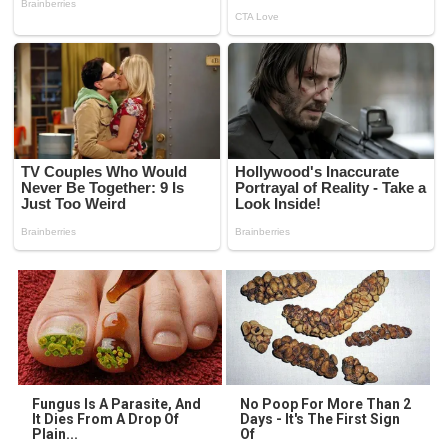
Fungus Is A Parasite, And
No Poop For More Than 2
It Dies From A Drop Of
Days - It's The First Sign
Plain...
Of