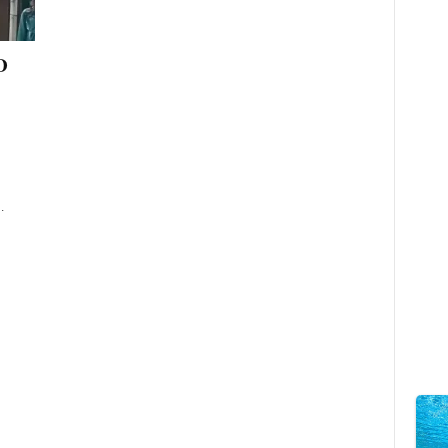
D
n
.