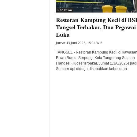
i
Peristiwa
t
Restoran Kampung Kecil di BS
a
B
Tangsel Terbakar, Dua Pegawai
a
Luka
n
Jumat 13 Juni 2025, 15:04 WIB
t
e
TANGSEL - Restoran Kampung Kecil di kawasa
n
Rawa Buntu, Serpong, Kota Tangerang Selatan
H
(Tangsel), ludes terbakar, Jumat (13/6/2025) pagi
Sumber api diduga disebabkan kebocoran...
a
r
i
I
n
i