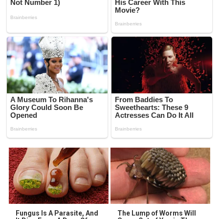
Fungus Is A Parasite, And
The Lump of Worms Will