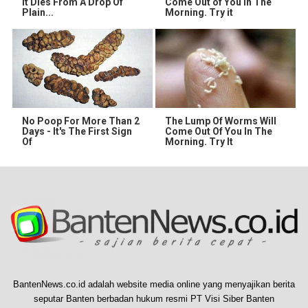
It Dies From A Drop Of
Come Out of You in The
Plain...
Morning. Try it
No Poop For More Than 2
The Lump Of Worms Will
Days - It's The First Sign
Come Out Of You In The
Of
Morning. Try It
BantenNews.co.id adalah website media online yang menyajikan berita
seputar Banten berbadan hukum resmi PT Visi Siber Banten